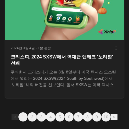
2024년 3월 4일
· 1분 분량
크리스피, 2024 SXSW에서 역대급 앱테크 '노리팜'
선봬
주식회사 크리스피가 오는 3월 8일부터 미국 텍사스 오스틴
에서 열리는 2024 SXSW(2024 South by Southwest)에서
‘노리팜’ 해외 버전을 선보인다. 앞서 SXSW는 미국 텍사스
오스틴에서 매년 봄에 개최되는 IT, 영화,...
<
1
2
3
4
5
6
7
8
9
10
>