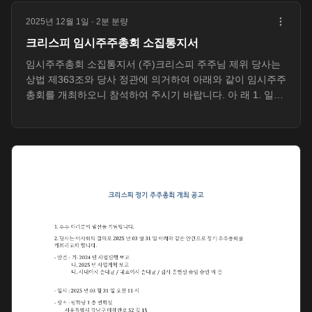
래방 가장 무난한 선택. 가족, 친구 누구와도 OK. 코인노래방
2025년 12월 1일
· 2분 분량
곡당 결제. 가볍게 몇 곡만 부르기 딱. 노래주점 술 메인. 가격
크리스피 임시주주총회 소집통지서
비쌈. 외국인 첫 방문엔 비추. 프리미엄 노래방 럭셔리한 인
테리어. 고급 사운드 시스템. VIP 느낌 원하면 여기. 외국인
임시주주총회 소집통지서 (주)크리스피 주주님 제위 당사는
친구에게 제대로 된 경험 선물하고 싶다면? 프리미엄 노래방
상법 제363조와 당사 정관에 의거하여 아래와 같이 임시주주
강력 추천. 노리오케 는 트렌디한 LED 무드조명과 4K 스크린
총회를 개최하오니 참석하여 주시기 바랍니다. 아 래 1. 일시
완비. 인스타 감성까지 챙길 수 있다. 2. 영어 지원 여부 체크
2025년 12월 16일(화) 오후 1시 2. 장소 서울특별시 강남구
하기 외국인 친구 데려가기 전. 영어 지원 확인 필수. 확인
테헤란로52길 15 제비1층 101호, 103호(팔화당 선릉점) 3.
할...
회의 목적사항 〔보고사항〕 - 노리팜, 노리오케 사업 분리
계획 및 신규법인 설립 경과 보고 - 신규법인에 대한 라이선
스 계약 및 옵션 방향 보고 〔부의 안건〕 - 제1호 : 사내이사
장진호 해임의 건 - 제2호 : 사내이사 김동욱 해임의 건 - 제3
호 : 정관개정의 건 (이사수 변경) 기존: “이사는 3명 이상으
로 한다.” 변경: “이사는 1명 이상으로 한다.” (상법 제434조
특별결의) - 제4호 : 대표 이해관계자 의결건 배제 승인 대표
이사 손대균은 아래 제5~10호...